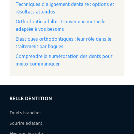
Techniques d’alignement dentaire : options et
résultats attendus
Orthodontie adulte : trouver une mutuelle
adaptée à vos besoins
Élastiques orthodontiques : leur rôle dans le
traitement par bagues
Comprendre la numérotation des dents pour
mieux communiquer
BELLE DENTITION
Dents blanches
Sourire éclatant
Hygiène buccale