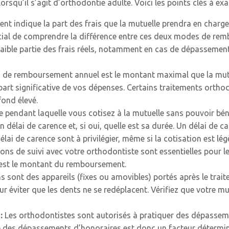
rsqu’il s’agit d’orthodontie adulte. Voici les points clés à ex
t indique la part des frais que la mutuelle prendra en charge.
 crucial de comprendre la différence entre ces deux modes de
faible partie des frais réels, notamment en cas de dépassement
 de remboursement annuel est le montant maximal que la mutu
part significative de vos dépenses. Certains traitements ortho
fond élevé.
ode pendant laquelle vous cotisez à la mutuelle sans pouvoir b
 un délai de carence et, si oui, quelle est sa durée. Un délai de
lai de carence sont à privilégier, même si la cotisation est lég
ons de suivi avec votre orthodontiste sont essentielles pour l
l est le montant du remboursement.
s sont des appareils (fixes ou amovibles) portés après le trait
 éviter que les dents ne se redéplacent. Vérifiez que votre mut
 :
Les orthodontistes sont autorisés à pratiquer des dépassemen
ge des dépassements d’honoraires est donc un facteur déterminan