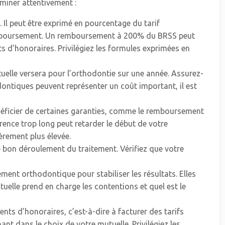
aminer attentivement :
 Il peut être exprimé en pourcentage du tarif
 remboursement. Un remboursement à 200% du BRSS peut
s d’honoraires. Privilégiez les formules exprimées en
elle versera pour l’orthodontie sur une année. Assurez-
dontiques peuvent représenter un coût important, il est
énéficier de certaines garanties, comme le remboursement
 carence trop long peut retarder le début de votre
èrement plus élevée.
e bon déroulement du traitement. Vérifiez que votre
ement orthodontique pour stabiliser les résultats. Elles
uelle prend en charge les contentions et quel est le
ts d’honoraires, c’est-à-dire à facturer des tarifs
t dans le choix de votre mutuelle. Privilégiez les