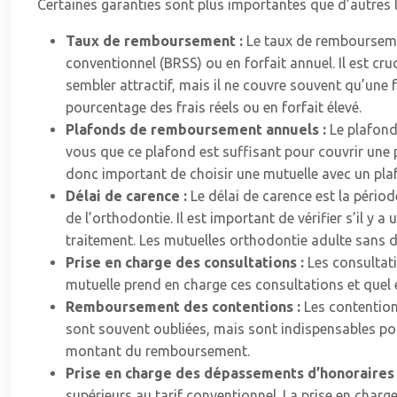
Certaines garanties sont plus importantes que d’autres lo
Taux de remboursement :
Le taux de remboursemen
conventionnel (BRSS) ou en forfait annuel. Il est
sembler attractif, mais il ne couvre souvent qu’une 
pourcentage des frais réels ou en forfait élevé.
Plafonds de remboursement annuels :
Le plafond
vous que ce plafond est suffisant pour couvrir une 
donc important de choisir une mutuelle avec un pla
Délai de carence :
Le délai de carence est la péri
de l’orthodontie. Il est important de vérifier s’il y a
traitement. Les mutuelles orthodontie adulte sans dé
Prise en charge des consultations :
Les consultati
mutuelle prend en charge ces consultations et que
Remboursement des contentions :
Les contention
sont souvent oubliées, mais sont indispensables pour
montant du remboursement.
Prise en charge des dépassements d’honoraires
supérieurs au tarif conventionnel. La prise en char