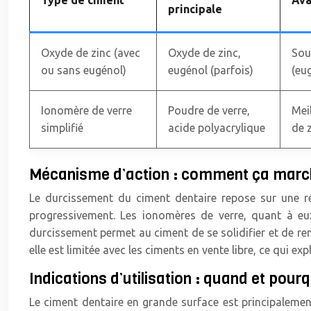
Type de ciment
Ava
principale
Oxyde de zinc (avec
Oxyde de zinc,
Sou
ou sans eugénol)
eugénol (parfois)
(eug
Ionomère de verre
Poudre de verre,
Mei
simplifié
acide polyacrylique
de z
Mécanisme d’action : comment ça marc
Le durcissement du ciment dentaire repose sur une réa
progressivement. Les ionomères de verre, quant à eux
durcissement permet au ciment de se solidifier et de re
elle est limitée avec les ciments en vente libre, ce qui ex
Indications d’utilisation : quand et pourqu
Le ciment dentaire en grande surface est principalement