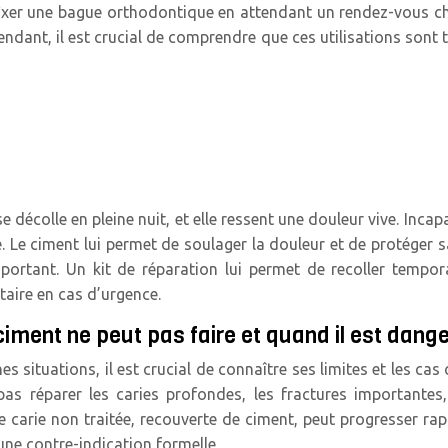
fixer une bague orthodontique en attendant un rendez-vous che
endant, il est crucial de comprendre que ces utilisations son
 décolle en pleine nuit, et elle ressent une douleur vive. Inca
 Le ciment lui permet de soulager la douleur et de protéger s
ortant. Un kit de réparation lui permet de recoller tempo
ntaire en cas d’urgence.
ciment ne peut pas faire et quand il est danger
es situations, il est crucial de connaître ses limites et les cas
 pas réparer les caries profondes, les fractures importantes
e carie non traitée, recouverte de ciment, peut progresser ra
une contre-indication formelle.