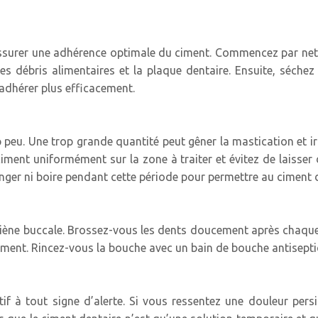
assurer une adhérence optimale du ciment. Commencez par net
 les débris alimentaires et la plaque dentaire. Ensuite, sé
adhérer plus efficacement.
op peu. Une trop grande quantité peut gêner la mastication et ir
ciment uniformément sur la zone à traiter et évitez de laisser
manger ni boire pendant cette période pour permettre au ciment 
ène buccale. Brossez-vous les dents doucement après chaque r
ciment. Rincez-vous la bouche avec un bain de bouche antiseptiq
if à tout signe d’alerte. Si vous ressentez une douleur persi