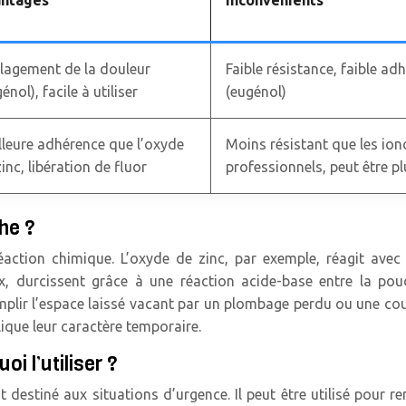
ntages
Inconvénients
lagement de la douleur
Faible résistance, faible a
énol), facile à utiliser
(eugénol)
lleure adhérence que l’oxyde
Moins résistant que les io
inc, libération de fluor
professionnels, peut être pl
he ?
ction chimique. L’oxyde de zinc, par exemple, réagit avec 
, durcissent grâce à une réaction acide-base entre la poud
mplir l’espace laissé vacant par un plombage perdu ou une cour
plique leur caractère temporaire.
oi l’utiliser ?
 destiné aux situations d’urgence. Il peut être utilisé pour