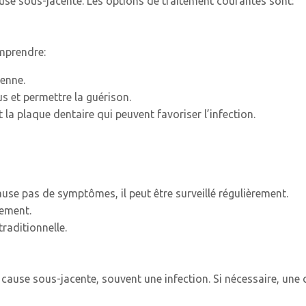
ause sous-jacente. Les options de traitement courantes sont:
omprendre:
ienne.
s et permettre la guérison.
t la plaque dentaire qui peuvent favoriser l’infection.
 cause pas de symptômes, il peut être surveillé régulièrement.
tement.
traditionnelle.
a cause sous-jacente, souvent une infection. Si nécessaire, une c