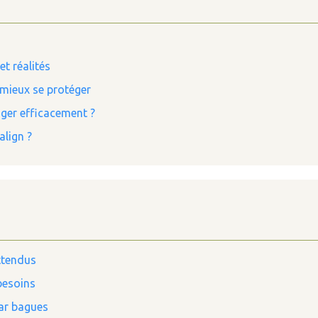
t réalités
 mieux se protéger
riger efficacement ?
align ?
ttendus
besoins
par bagues